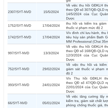
giả
Về việc thu hồi GĐKLH th
theo QĐ số 307/QĐ-QLD n
2307/SYT-NVD
15/5/2024
14/5/2024 của Cục Quản
Dược
thu hồi và kiểm tra giám 
1752/SYT-NVD
17/04/2024
thuốc vi phạm mức độ 2
V/v đình chỉ lưu hành, thu 
1742/SYT-NVD
17/04/2024
tiêu hủy sản phẩm Bath Ge
MM Professional (Chai 35m
Về việc thu hồi GĐKLH th
theo QĐ số 168/QĐ-QLD n
997/SYT-NVD
13/3/2024
12/3/2024 của Cục Quản
Dược
Về việc thu hồi và kiểm 
752/SYT-NVD
29/02/2024
giám sát thuốc vi phạm 
độ 2
V/v Thu hồi GĐKLH th
theo QĐ số 47/QĐ-QLD n
393/SYT-NVD
24/01/2024
22/01/2024 của Cục Quản
Dược
Về việc tăng cường lấy 
kiểm tra, giám sát chất lư
66/SYT-NVD
05/01/2024
phòng chống thuốc giả, th