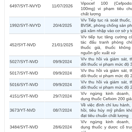
Vipocef 100 (Cefpodo
6497/SYT-NVYD
11/07/2026
100mg) vi phạm tiêu ch
chất lượng
V/v Tiếp tục rà soát thuốc
1992/SYT-NVYD
20/4/2025
BVSK, phòng chống sản p
giả xâm nhập vào cơ sở y t
V/v tiếp tục tăng cường c
tác đấu tranh phòng ch
452/SYT-NVD
21/01/2025
thuốc giả, thuốc không
nguồn gốc xuất xứ
V/v thu hồi và giám sát, t
5027/SYT-NVD
09/9/2024
dõi thuốc vi phạm mức độ 
V/v thu hồi và giám sát, t
5017/SYT-NVD
09/9/2024
dõi thuốc vi phạm mức độ 
V/v thu hồi và giám sát, t
5016/SYT-NVD
09/9/2024
dõi thuốc vi phạm mức độ 
V/v ngừng kinh doanh,
4151/SYT-NVD
29/7/2024
dụng thuốc Cefixim 200 giả
Về việc đình chỉ lưu hành,
3673/YT-NVD
08/7/2024
hồi, tiêu hủy mỹ phẩm kh
đạt tiêu chuẩn chất lượng
V/v ngừng kinh doanh,
3484/SYT-NVD
28/6/2024
dụng thuốc y dược cổ tru