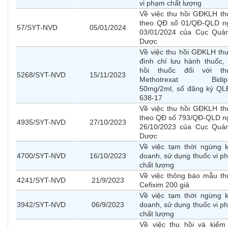
vi phạm chất lượng
Về việc thu hồi GĐKLH th
theo QĐ số 01/QĐ-QLD n
57/SYT-NVD
05/01/2024
03/01/2024 của Cục Quản
Dược
Về việc thu hồi GĐKLH thu
đình chỉ lưu hành thuốc, 
hồi thuốc đối với th
5268/SYT-NVD
15/11/2023
Methotrexat Bidip
50mg/2ml, số đăng ký QL
638-17
Về việc thu hồi GĐKLH th
theo QĐ số 793/QĐ-QLD n
4935/SYT-NVD
27/10/2023
26/10/2023 của Cục Quản
Dược
Về việc tạm thời ngừng k
4700/SYT-NVD
16/10/2023
doanh, sử dụng thuốc vi p
chất lượng
Về việc thông báo mẫu th
4241/SYT-NVD
21/9/2023
Cefixim 200 giả
Về việc tạm thời ngừng k
3942/SYT-NVD
06/9/2023
doanh, sử dụng thuốc vi p
chất lượng
Về việc thu hồi và kiểm 