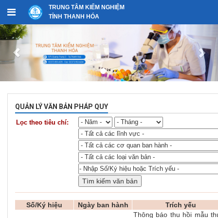
TRUNG TÂM KIỂM NGHIỆM
TỈNH THANH HÓA
QUẢN LÝ VĂN BẢN PHÁP QUY
Lọc theo tiêu chí:
Số/Ký hiệu
Ngày ban hành
Trích yếu
Thông báo thu hồi mẫu th