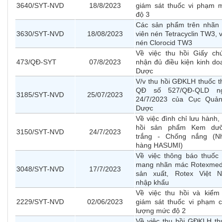
3640/SYT-NVD
18/8/2023
giám sát thuốc vi phạm 
độ 3
Các sản phẩm trên nhãn 
3630/SYT-NVD
18/08/2023
viên nén Tetracyclin TW3, 
nén Clorocid TW3
Về việc thu hồi Giấy ch
473/QĐ-SYT
07/8/2023
nhận đủ điều kiện kinh do
Dược
V/v thu hồi GĐKLH thuốc t
QĐ số 527/QĐ-QLD n
3185/SYT-NVD
25/07/2023
24/7/2023 của Cục Quản
Dược
Về việc đình chỉ lưu hành,
hồi sản phẩm Kem dư
3150/SYT-NVD
24/7/2023
trắng - Chống nắng (N
hàng HASUMI)
Về việc thông báo thuốc 
mang nhãn mác Rotexmed
3048/SYT-NVD
17/7/2023
sản xuất, Rotex Việt 
nhập khẩu
Về việc thu hồi và kiểm 
2229/SYT-NVD
02/06/2023
giám sát thuốc vi phạm c
lượng mức độ 2
Về việc thu hồi GĐKLH th