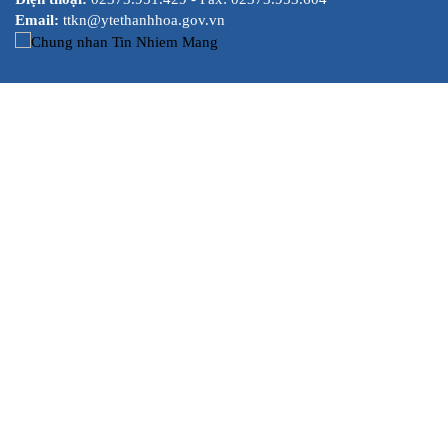
Email:
ttkn@ytethanhhoa.gov.vn