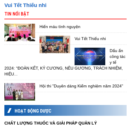
Vui Tết Thiếu nhi
TIN NỔI BẬT
Hiến máu tình nguyện
Vui Tết Thiếu nhi
Dấu ấn
công tác
y tế
2024: “ĐOÀN KẾT, KỶ CƯƠNG, NÊU GƯƠNG, TRÁCH NHIỆM,
HIỆU...
Hội thi "Duyên dáng Kiểm nghiệm năm 2024"
HOẠT ĐỘNG DƯỢC
CHẤT LƯỢNG THUỐC VÀ GIẢI PHÁP QUẢN LÝ